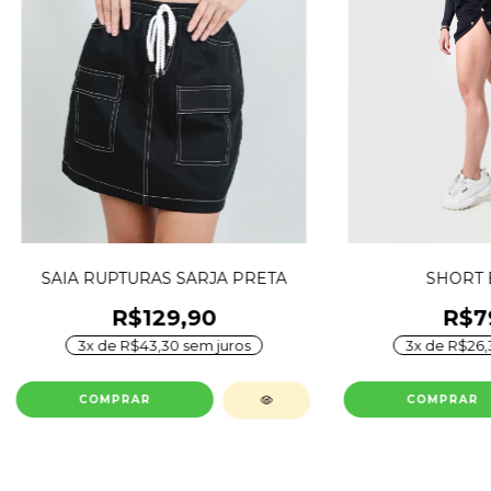
SAIA RUPTURAS SARJA PRETA
SHORT 
R$129,90
R$7
3
x de
R$43,30
sem juros
3
x de
R$26,
COMPRAR
COMPRAR