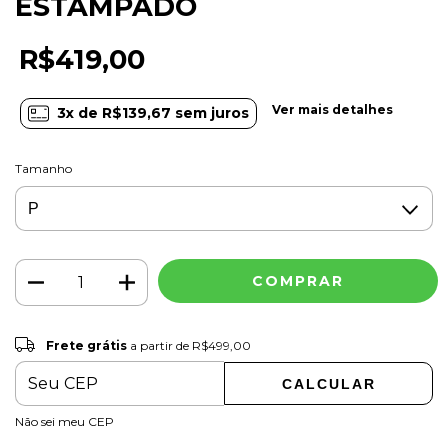
ESTAMPADO
R$419,00
Ver mais detalhes
3
x de
R$139,67
sem juros
Tamanho
Frete grátis
R$499,00
Frete grátis
a partir de
R$499,00
CALCULAR
ALTERAR CEP
Entregas para o CEP:
Não sei meu CEP