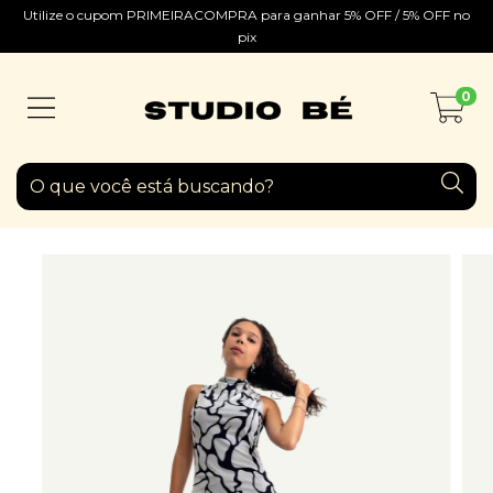
Utilize o cupom PRIMEIRACOMPRA para ganhar 5% OFF / 5% OFF no
pix
0