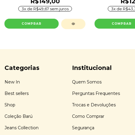
R$149,00
R$12
3
x de
R$49,67
sem juros
3
x de
R$43,
COMPRAR
COMPRAR
Categorias
Institucional
New In
Quem Somos
Best sellers
Perguntas Frequentes
Shop
Trocas e Devoluções
Coleção Barú
Como Comprar
Jeans Collection
Segurança